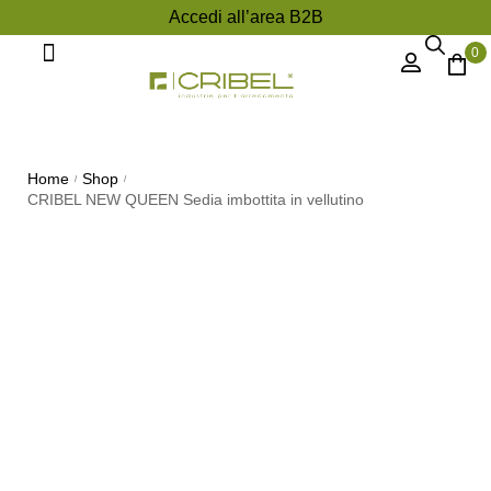
Accedi all’area B2B
0
Divani e Poltrone
Home
Shop
/
/
CRIBEL NEW QUEEN Sedia imbottita in vellutino