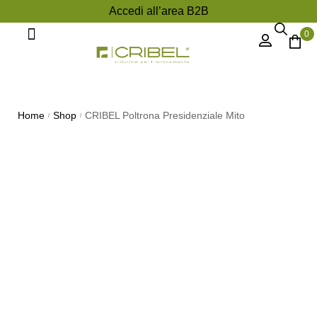
Accedi all’area B2B
0
Divani e Poltrone
Home
Shop
CRIBEL Poltrona Presidenziale Mito
/
/