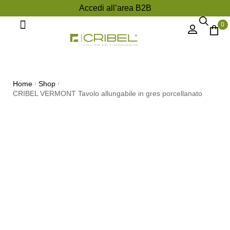
Accedi all’area B2B
0
Divani e Poltrone
Home
Shop
/
/
CRIBEL VERMONT Tavolo allungabile in gres porcellanato